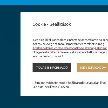
Cookie - Beállítások
A cookie-kkal kapcsolatos információért, valamint a sz
adatok feldolgozásának ismertetéséért tekintsd meg
Adatvédelmi és cookie-kra vonatkozó szabályzatunkat
.
Elfogadod ezeket a cookie-kat és az érintett személyes
adatok feldolgozását?
TOVÁBBI INFORMÁCIÓ
IGEN, ELFOGADOM
Bármikor módosíthatod a beállításodat a lap alján lévő
„Cookie-beállítások” révén.